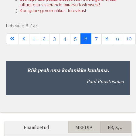
juttugi olla sisserände piirarvu tõstmisest!
Königsbergi võimalikust tulevikust
Lehekülg 6 / 44
1
2
3
4
5
6
7
8
9
10
Riik peab oma kodanikke kuulama.
Paul Puustusmaa
Enamloetud
MEEDIA
FB, X, ...