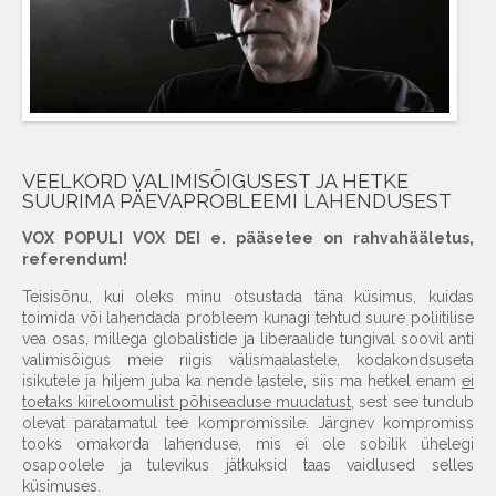
VEELKORD VALIMISÕIGUSEST JA HETKE
SUURIMA PÄEVAPROBLEEMI LAHENDUSEST
VOX POPULI VOX DEI e. pääsetee on rahvahääletus,
referendum!
Teisisõnu, kui oleks minu otsustada täna küsimus, kuidas
toimida või lahendada probleem kunagi tehtud suure poliitilise
vea osas, millega globalistide ja liberaalide tungival soovil anti
valimisõigus meie riigis välismaalastele, kodakondsuseta
isikutele ja hiljem juba ka nende lastele, siis ma hetkel enam
ei
toetaks kiireloomulist põhiseaduse muudatust
, sest see tundub
olevat paratamatul tee kompromissile. Järgnev kompromiss
tooks omakorda lahenduse, mis ei ole sobilik ühelegi
osapoolele ja tulevikus jätkuksid taas vaidlused selles
küsimuses.