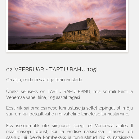
02. VEEBRUAR - TARTU RAHU 105!
On asju, mida ei saa ega tohi unustada.
Üheks selliseks on TARTU RAHULEPING, mis sõlmiti Eesti ja
Venemaa vahel täna, 105 aastat tagasi.
Eesti riik sai oma esimese tunnustuse ja sellel lepingul oli mõju
suurem kui pelgalt kahe riigi vaheline teineteise tunnustamine.
Eks iseloomulik ole siinjuures seegi, et Venemaa alates II
maailmasõja lõpust, kui ta endise natsisaksa liitlasena oli
saanud nii öelda kombekaks ja tunnustatud riigiks natsisaksa