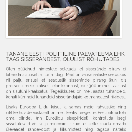
TÄNANE EESTI POLIITILINE PÄEVATEEMA EHK
TAAS SISSERÄNDEST, OLULIST RÕHUTADES.
Olen püüdnud inimestele seletada, et sisserände piirarv ei
tähenda sisuliselt mitte midagi. Meil on välismaalaste seaduses
nii palju erisusi, et seaduslik sisserände piirang (kuni 0,1
protsenti meie alalisest elanikkonnast, ca 1300 inimest aastas)
on sisutühi kraaksatus. Tegelikkuses on meil aastas tuhandeid,
kohati kümneid tuhandeid sisserändajaid kolmandatest riikidest.
Lisaks Euroopa Liidu käsul ja samas meie rahvuslike ning
riiklike huvide vastaselt on meil kehtiv reegel, et Eesti riik ei tohi
oma piiridel (nn Euroliidu sisepiiridel) kontrollida isegi
sissetulevaid või välja minevaid isikuid, et selle kaudu omada
ülevaadet rändevoost ja liikumistest ning tagada näiteks