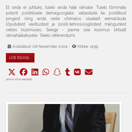
Et seda ei juhtuks, tuleb anda hääl rahvale. Tuleb tõmmata
pidurit poliitilisele demagoogiale, vabastada ka poliitikud
pingest ning anda neile võimalus viisakalt eemalduda
lõpututest vaidlustest ja poliit-tehnoloogilistest mängudest
selles küsimuses. Seega - panna see küsimus lihtsalt
rahvahääletusele. Teeks referendumi.
Avaldatud: 06 November 2024
Klikke: 1259
LOE EDASI...
powered by
social2s