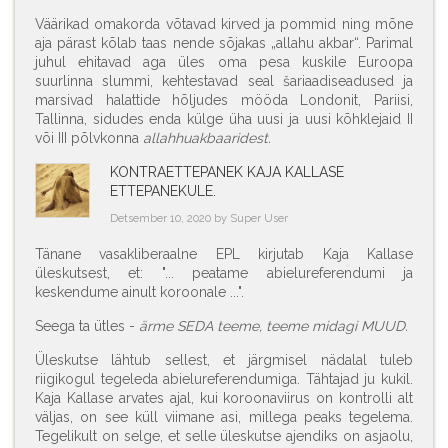
Väärikad omakorda võtavad kirved ja pommid ning mõne
aja pärast kõlab taas nende sõjakas „allahu akbar“. Parimal
juhul ehitavad aga üles oma pesa kuskile Euroopa
suurlinna slummi, kehtestavad seal šariaadiseadused ja
marsivad halattide hõljudes mööda Londonit, Pariisi,
Tallinna, sidudes enda külge üha uusi ja uusi kõhklejaid II
või III põlvkonna
allahhuakbaaridest.
KONTRAETTEPANEK KAJA KALLASE
ETTEPANEKULE.
Detsember 10, 2020 by Super User
Tänane vasakliberaalne EPL kirjutab Kaja Kallase
üleskutsest, et: "... peatame abielureferendumi ja
keskendume ainult koroonale ...".
Seega ta ütles -
ärme SEDA teeme, teeme midagi MUUD.
Üleskutse lähtub sellest, et järgmisel nädalal tuleb
riigikogul tegeleda abielureferendumiga. Tähtajad ju kukil.
Kaja Kallase arvates ajal, kui koroonaviirus on kontrolli alt
väljas, on see küll viimane asi, millega peaks tegelema.
Tegelikult on selge, et selle üleskutse ajendiks on asjaolu,