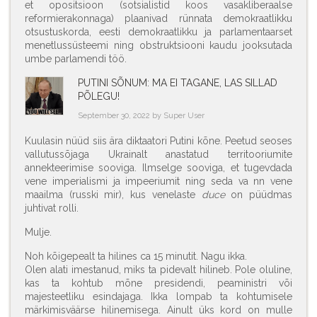
et opositsioon (sotsialistid koos vasakliberaalse
reformierakonnaga) plaanivad rünnata demokraatlikku
otsustuskorda, eesti demokraatlikku ja parlamentaarset
menetlussüsteemi ning obstruktsiooni kaudu jooksutada
umbe parlamendi töö.
PUTINI SÕNUM: MA EI TAGANE, LAS SILLAD
PÕLEGU!
September 30, 2022 by Super User
Kuulasin nüüd siis ära diktaatori Putini kõne. Peetud seoses
vallutussõjaga Ukrainalt anastatud territooriumite
annekteerimise sooviga. Ilmselge sooviga, et tugevdada
vene imperialismi ja impeeriumit ning seda va nn vene
maailma (russki mir), kus venelaste
duce
on püüdmas
juhtivat rolli.
Mulje.
Noh kõigepealt ta hilines ca 15 minutit. Nagu ikka.
Olen alati imestanud, miks ta pidevalt hilineb. Pole oluline,
kas ta kohtub mõne presidendi, peaministri või
majesteetliku esindajaga. Ikka lompab ta kohtumisele
märkimisväärse hilinemisega. Ainult üks kord on mulle