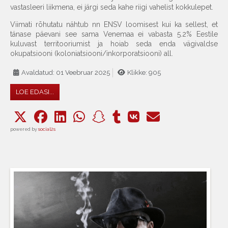
vastasleeri liikmena, ei järgi seda kahe riigi vahelist kokkulepet.
Viimati rõhutatu nähtub nn ENSV loomisest kui ka sellest, et
tänase päevani see sama Venemaa ei vabasta 5.2% Eestile
kuluvast territooriumist ja hoiab seda enda vägivaldse
okupatsiooni (koloniatsiooni/inkorporatsiooni) all.
Avaldatud: 01 Veebruar 2025
Klikke: 905
LOE EDASI...
powered by
social2s