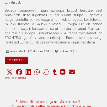
turvalisust.
Sellega seonduvalt liigub Euroopa Liidust Eestisse veel
omakorda sisse lugematul hulgal suvalisi tüüpe. Lugematul
hulgal seetõttu, et neid keegi ei tohi kokku lugeda, kes tulevad,
milleks tulevad ja kauaks tulevad. Euroopa Liit on nende
kontrollimise ja isikutuvastamise piiridel ära keelanud. Teatavasti
aga tassib Euroopa Liidu ebaseadusliku rände toetusamet (nn
FRONTEX) iga päev sadu piiririkkujaid Euroopasse, kes peagi
hakkavad Euroliidu riikides oma vabarände õigust teostama.
Avaldatud: 15 Oktoober 2024
Klikke: 1298
LOE EDASI...
powered by
social2s
Elektroonilisest ehk e- ja m-hääletamisest!
See lõpmatu pettus sisserände kvoodiga e. ei saa