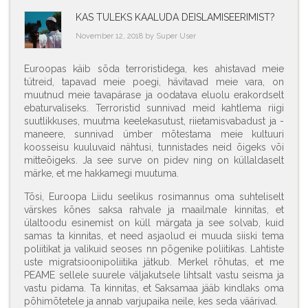
KAS TULEKS KAALUDA DEISLAMISEERIMIST?
November 12, 2018 by Super User
Euroopas käib sõda terroristidega, kes ahistavad meie
tütreid, tapavad meie poegi, hävitavad meie vara, on
muutnud meie tavapärase ja oodatava eluolu erakordselt
ebaturvaliseks. Terroristid sunnivad meid kahtlema riigi
suutlikkuses, muutma keelekasutust, riietamisvabadust ja -
maneere, sunnivad ümber mõtestama meie kultuuri
koosseisu kuuluvaid nähtusi, tunnistades neid õigeks või
mitteõigeks. Ja see surve on pidev ning on küllaldaselt
märke, et me hakkamegi muutuma.
Tõsi, Euroopa Liidu seelikus rosimannus oma suhteliselt
värskes kõnes saksa rahvale ja maailmale kinnitas, et
ülaltoodu esinemist on küll märgata ja see solvab, kuid
samas ta kinnitas, et need asjaolud ei muuda siiski tema
poliitikat ja valikuid seoses nn põgenike poliitikas. Lahtiste
uste migratsioonipoliitika jätkub. Merkel rõhutas, et me
PEAME sellele suurele väljakutsele lihtsalt vastu seisma ja
vastu pidama. Ta kinnitas, et Saksamaa jääb kindlaks oma
põhimõtetele ja annab varjupaika neile, kes seda väärivad.