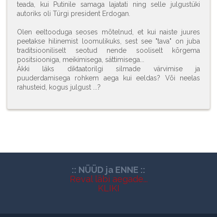
teada, kui Putinile samaga lajatati ning selle julgustüki
autoriks oli Türgi president Erdogan.
Olen eeltooduga seoses mõtelnud, et kui naiste juures
peetakse hilinemist loomulikuks, sest see "tava" on juba
traditsiooniliselt seotud nende sooliselt kõrgema
positsiooniga, meikimisega, sättimisega...
Äkki läks diktaatorilgi silmade värvimise ja
puuderdamisega rohkem aega kui eeldas? Või neelas
rahusteid, kogus julgust ...?
:: NÜÜD ja ENNE ::
Reval läbi aegade...
KLIKI