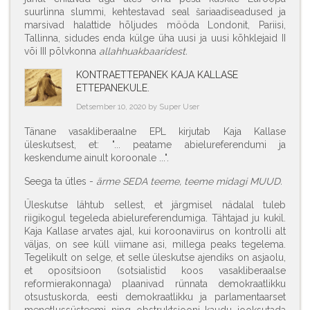
suurlinna slummi, kehtestavad seal šariaadiseadused ja
marsivad halattide hõljudes mööda Londonit, Pariisi,
Tallinna, sidudes enda külge üha uusi ja uusi kõhklejaid II
või III põlvkonna
allahhuakbaaridest.
KONTRAETTEPANEK KAJA KALLASE
ETTEPANEKULE.
Detsember 10, 2020 by Super User
Tänane vasakliberaalne EPL kirjutab Kaja Kallase
üleskutsest, et: "... peatame abielureferendumi ja
keskendume ainult koroonale ...".
Seega ta ütles -
ärme SEDA teeme, teeme midagi MUUD.
Üleskutse lähtub sellest, et järgmisel nädalal tuleb
riigikogul tegeleda abielureferendumiga. Tähtajad ju kukil.
Kaja Kallase arvates ajal, kui koroonaviirus on kontrolli alt
väljas, on see küll viimane asi, millega peaks tegelema.
Tegelikult on selge, et selle üleskutse ajendiks on asjaolu,
et opositsioon (sotsialistid koos vasakliberaalse
reformierakonnaga) plaanivad rünnata demokraatlikku
otsustuskorda, eesti demokraatlikku ja parlamentaarset