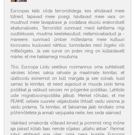
Euroopas käib sõda terroristidega, kes ahistavad meie
tütreid, tapavad meie poegi, hävitavad meie vara, on
muutnud meie tavapärase ja oodatava eluolu erakordselt
ebaturvaliseks. Terroristid sunnivad meid kahtlema riigi
suutlikkuses, muutma keelekasutust, riietamisvabadust ja -
maneere, sunnivad ümber mõtestama meie kultuuri
koosseisu kuuluvaid nähtusi, tunnistades neid õigeks või
mitteõigeks. Ja see surve on pidev ning on küllaldaselt
märke, et me hakkamegi muutuma.
Tõsi, Euroopa Liidu seelikus rosimannus oma suhteliselt
värskes kõnes saksa rahvale ja maailmale kinnitas, et
ülaltoodu esinemist on küll märgata ja see solvab, kuid
samas ta kinnitas, et need asjaolud ei muuda siiski tema
poliitikat ja valikuid seoses nn põgenike poliitikas. Lahtiste
uste migratsioonipoliitika jätkub. Merkel rõhutas, et me
PEAME sellele suurele väljakutsele lihtsalt vastu seisma ja
vastu pidama. Ta kinnitas, et Saksamaa jääb kindlaks oma
põhimõtetele ja annab varjupaika neile, kes seda väärivad.
Väärikad omakorda võtavad kirved ja pommid ning mõne
aja pärast kõlab taas nende sõjakas „allahu akbar“. Parimal
juhul ehitavad aga üles oma pesa kuskile Euroopa