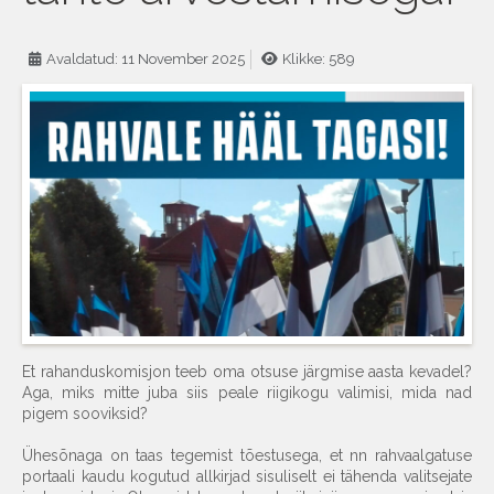
Avaldatud: 11 November 2025
Klikke: 589
Et rahanduskomisjon teeb oma otsuse järgmise aasta kevadel?
Aga, miks mitte juba siis peale riigikogu valimisi, mida nad
pigem sooviksid?
Ühesõnaga on taas tegemist tõestusega, et nn rahvaalgatuse
portaali kaudu kogutud allkirjad sisuliselt ei tähenda valitsejate