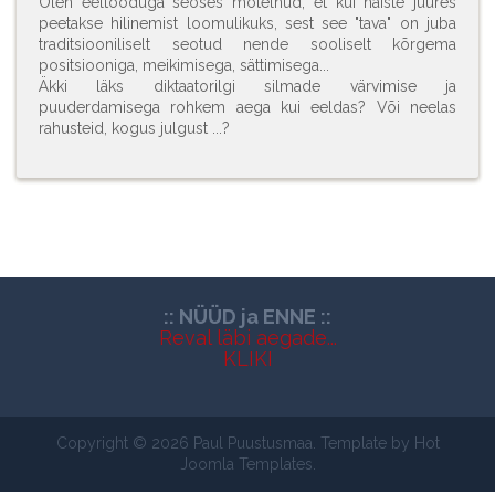
Olen eeltooduga seoses mõtelnud, et kui naiste juures
peetakse hilinemist loomulikuks, sest see "tava" on juba
traditsiooniliselt seotud nende sooliselt kõrgema
positsiooniga, meikimisega, sättimisega...
Äkki läks diktaatorilgi silmade värvimise ja
puuderdamisega rohkem aega kui eeldas? Või neelas
rahusteid, kogus julgust ...?
:: NÜÜD ja ENNE ::
Reval läbi aegade...
KLIKI
Copyright © 2026 Paul Puustusmaa. Template by Hot
Joomla Templates.