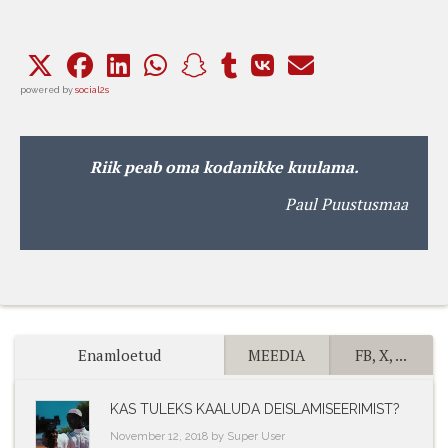
powered by
social2s
Riik peab oma kodanikke kuulama.
Paul Puustusmaa
Enamloetud
MEEDIA
FB, X, ...
KAS TULEKS KAALUDA DEISLAMISEERIMIST?
November 12, 2018 by Super User