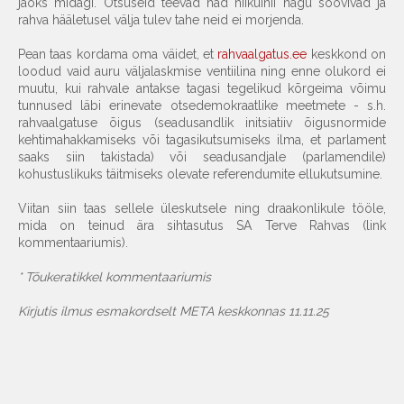
jaoks midagi. Otsuseid teevad nad niikuinii nagu soovivad ja
rahva hääletusel välja tulev tahe neid ei morjenda.
Pean taas kordama oma väidet, et
rahvaalgatus.ee
keskkond on
loodud vaid auru väljalaskmise ventiilina ning enne olukord ei
muutu, kui rahvale antakse tagasi tegelikud kõrgeima võimu
tunnused läbi erinevate otsedemokraatlike meetmete - s.h.
rahvaalgatuse õigus (seadusandlik initsiatiiv õigusnormide
kehtimahakkamiseks või tagasikutsumiseks ilma, et parlament
saaks siin takistada) või seadusandjale (parlamendile)
kohustuslikuks täitmiseks olevate referendumite ellukutsumine.
Viitan siin taas sellele üleskutsele ning draakonlikule tööle,
mida on teinud ära sihtasutus SA Terve Rahvas (link
kommentaariumis).
* Tõukeratikkel kommentaariumis
Kirjutis ilmus esmakordselt META keskkonnas 11.11.25