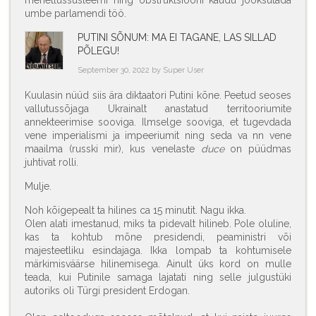
menetlussüsteemi ning obstruktsiooni kaudu jooksutada
umbe parlamendi töö.
PUTINI SÕNUM: MA EI TAGANE, LAS SILLAD
PÕLEGU!
September 30, 2022 by Super User
Kuulasin nüüd siis ära diktaatori Putini kõne. Peetud seoses
vallutussõjaga Ukrainalt anastatud territooriumite
annekteerimise sooviga. Ilmselge sooviga, et tugevdada
vene imperialismi ja impeeriumit ning seda va nn vene
maailma (russki mir), kus venelaste
duce
on püüdmas
juhtivat rolli.
Mulje.
Noh kõigepealt ta hilines ca 15 minutit. Nagu ikka.
Olen alati imestanud, miks ta pidevalt hilineb. Pole oluline,
kas ta kohtub mõne presidendi, peaministri või
majesteetliku esindajaga. Ikka lompab ta kohtumisele
märkimisväärse hilinemisega. Ainult üks kord on mulle
teada, kui Putinile samaga lajatati ning selle julgustüki
autoriks oli Türgi president Erdogan.