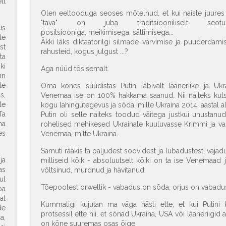
lt
Olen eeltooduga seoses mõtelnud, et kui naiste juures 
"tava" on juba traditsiooniliselt se
us
positsiooniga, meikimisega, sättimisega...
le
Äkki läks diktaatorilgi silmade värvimise ja puuderda
st
rahusteid, kogus julgust ...?
ta
ki
Aga nüüd tõsisemalt.
nn
te
Oma kõnes süüdistas Putin läbivalt lääneriike ja Ukra
s,
Venemaa ise on 100% hakkama saanud. Nii näiteks kutsu
le
kogu lahingutegevus ja sõda, mille Ukraina 2014. aastal alus
Ta
Putin oli selle näiteks toodud väitega justkui unustanu
ma
rohelised mehikesed Ukrainale kuuluvasse Krimmi ja vall
es
Venemaa, mitte Ukraina.
Samuti rääkis ta paljudest soovidest ja lubadustest, vajadu
ja
milliseid kõik - absoluutselt kõiki on ta ise Venemaad 
as
võltsinud, murdnud ja hävitanud.
ul
Tõepoolest orwellik - vabadus on sõda, orjus on vabadu
pa
al
Kummatigi kujutan ma väga hästi ette, et kui Putini
de
protsessil ette nii, et sõnad Ukraina, USA või lääneriigi
a,
on kõne suuremas osas õige.