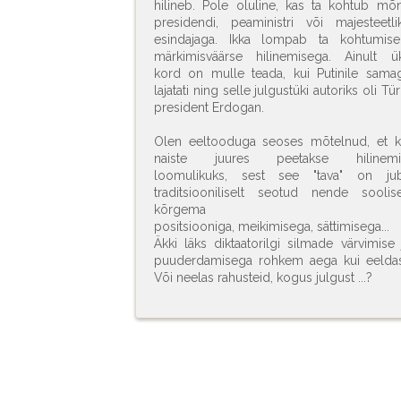
hilineb. Pole oluline, kas ta kohtub mõ
presidendi, peaministri või majesteetli
esindajaga. Ikka lompab ta kohtumise
märkimisväärse hilinemisega. Ainult ü
kord on mulle teada, kui Putinile sama
lajatati ning selle julgustüki autoriks oli Tür
president Erdogan.
Olen eeltooduga seoses mõtelnud, et k
naiste juures peetakse hilinemi
loomulikuks, sest see "tava" on ju
traditsiooniliselt seotud nende soolise
kõrgema
positsiooniga, meikimisega, sättimisega...
Äkki läks diktaatorilgi silmade värvimise 
puuderdamisega rohkem aega kui eelda
Või neelas rahusteid, kogus julgust ...?