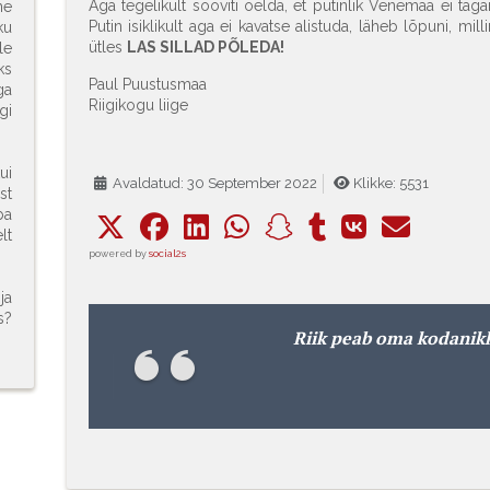
Aga tegelikult sooviti öelda, et putinlik Venemaa ei taga
ne
Putin isiklikult aga ei kavatse alistuda, läheb lõpuni, mil
ku
ütles
LAS SILLAD PÕLEDA!
le
ks
Paul Puustusmaa
ga
Riigikogu liige
gi
ui
Avaldatud: 30 September 2022
Klikke: 5531
st
ba
lt
powered by
social2s
ja
s?
Riik peab oma kodanik