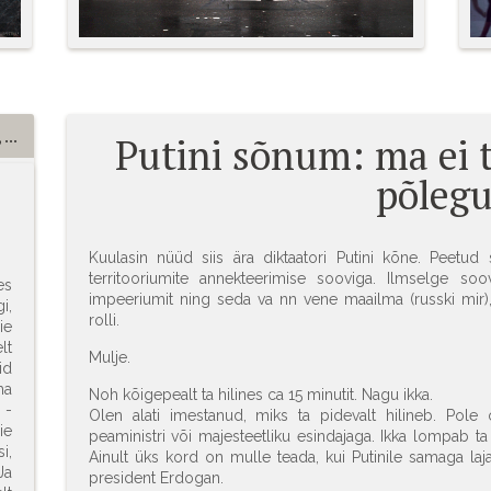
 ...
Putini sõnum: ma ei t
põlegu
Kuulasin nüüd siis ära diktaatori Putini kõne. Peetud 
territooriumite annekteerimise sooviga. Ilmselge so
es
impeeriumit ning seda va nn vene maailma (russki mir)
i,
rolli.
ie
lt
Mulje.
id
ma
Noh kõigepealt ta hilines ca 15 minutit. Nagu ikka.
 -
Olen alati imestanud, miks ta pidevalt hilineb. Pole
ie
peaministri või majesteetliku esindajaga. Ikka lompab t
i,
Ainult üks kord on mulle teada, kui Putinile samaga lajat
Ja
president Erdogan.