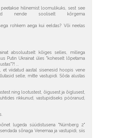
peetakse hilinemist loomulikuks, sest see
otud nende sooliselt kõrgema
misega rohkem aega kui eeldas? Või neelas
inat absoluutselt kõiges selles, millega
s Putin Ukrainat üles "koheselt lõpetama
tas"?! ...
d, et viidatud aastal sisenesid hoopis vene
utasid selle, mitte vastupidi. Sõda alustas
stest ning lootustest, õigusest ja õiglusest,
juhtides rikkunud, vastupidiseks pööranud,
s.
 kõnet lugeda süüdistusena "Nürnberg 2"
d asendada sõnaga Venemaa ja vastupidi, siis