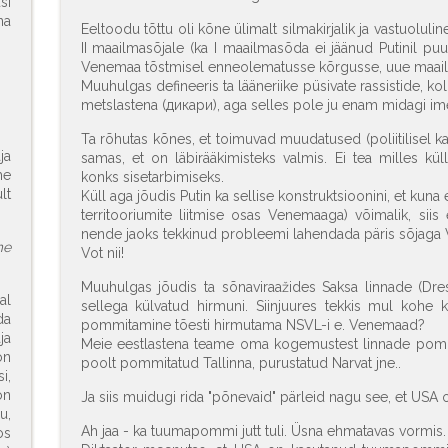
si
na
Eeltoodu tõttu oli kõne ülimalt silmakirjalik ja vastuoluli
II maailmasõjale (ka I maailmasõda ei jäänud Putinil p
Venemaa tõstmisel enneolematusse kõrgusse, uue maail
Muuhulgas defineeris ta lääneriike püsivate rassistide, kol
metslastena (дикари), aga selles pole ju enam midagi im
Ta rõhutas kõnes, et toimuvad muudatused (poliitilisel 
ja
samas, et on läbirääkimisteks valmis. Ei tea milles kü
me
konks sisetarbimiseks.
lt
Küll aga jõudis Putin ka sellise konstruktsioonini, et ku
territooriumite liitmise osas Venemaaga) võimalik, siis 
nende jaoks tekkinud probleemi lahendada päris sõjaga
me
Vot nii!
Muuhulgas jõudis ta sõnaviraažides Saksa linnade (Dres
al
sellega külvatud hirmuni. Siinjuures tekkis mul kohe 
a
pommitamine tõesti hirmutama NSVL-i e. Venemaad?
ja
Meie eestlastena teame oma kogemustest linnade pom
on
poolt pommitatud Tallinna, purustatud Narvat jne..
i,
on
Ja siis muidugi rida "põnevaid" pärleid nagu see, et USA 
u,
Ah jaa - ka tuumapommi jutt tuli. Üsna ehmatavas vormis.
os