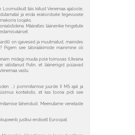
ne. Loomulikult täis kiitust Venemaa ajaloole,
uudutamata) ja enda erakordsele tegevusele
makorra loojaks.
onialistidena. Määratles lääneriike hingetute
estamisväärset.
kaardil) on igavesed ja muutmatud, mainides
ll? Pigem see läbirääkimiste mainimine oli
na enam midagi muuta pole toimuvas (Ukraina
ei välistanud Putin, et lääneriigid püüavad
 Venemaa vastu.
den ...) pommitamise juurde II MS ajal ja
küsimus kontekstis, et kas toona pidi see
mitamise tähendust. Meenutame venelaste
okupeerib justkui endiselt Euroopat.