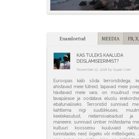
Enamloetud
MEEDIA
FB, X,
KAS TULEKS KAALUDA
DEISLAMISEERIMIST?
November 12, 2018 by Super User
Euroopas käib sõda terroristidega, k
ahistavad meie tütreid, tapavad meie poeg
hävitavad meie vara, on muutnud me
tavapärase ja oodatava eluolu erakordse
ebaturvaliseks. Terroristid sunnivad me
kahtlema riigi suutlikkuses, muut
keelekasutust, riietamisvabadust ja
maneere, sunnivad ümber mõtestama me
kultuuri koosseisu kuuluvaid nähtus
tunnistades neid õigeks või mitteõigeks. 