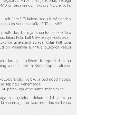
Nagasakis, Hiroshimas ja loonud sellega
EMAD on seda teinud, miks siis MEIE ei võiks
uliselt ütles? Et kuidas see jutt põhjendab
reerimiseks Venemaa külge? Tõesti või?
ooltõdesid täis ja utreeritud etteheidete
üüd tahab Putin küll USA-le sõja kuulutada.
lukorda lahendada sõjaga, kõlas küll juba
nüüd on Venemaa sunnitud olukorda veelgi
ali lae alla sellised kategooriad nagu
ng vene patriotism. Kõne lõppu lisati veel
a kolloborandid (võib-olla olid nood hoopis
emise "lepingu" Venemaaga.
inliku päritoluga vene hümni mängimine.
aga allakirjutatud dokumendid ja kogu
 laienemise jutt on taas mõeldud vaid vene