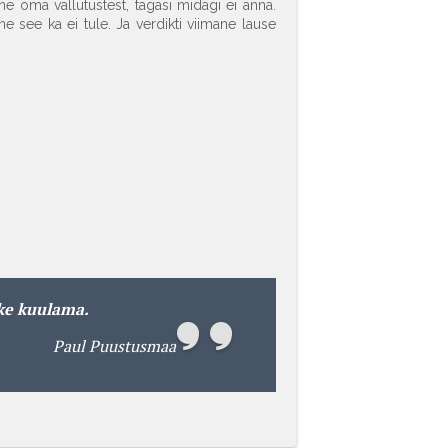
ne oma vallutustest, tagasi midagi ei anna.
line see ka ei tule. Ja verdikti viimane lause
ke kuulama.
Paul Puustusmaa