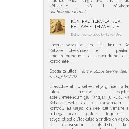
sidudes enda külge üha uusi ja uu
kõhklejaid II või III põlvkon
allahhuakbaaridest.
KONTRAETTEPANEK KAJA
KALLASE ETTEPANEKULE.
Detsember 10, 2020 by Super User
Tänane vasakliberaalne EPL kirjutab Ka
Kallase üleskutsest, et: "... peata
abielureferendumi ja keskendume ainu
koroonale ...".
Seega ta ütles -
ärme SEDA teeme, tee
midagi MUUD.
Üleskutse lähtub sellest, et järgmisel nädal
tuleb riigikogul tegeled
abielureferendumiga. Tähtajad ju kukil. Ka
Kallase arvates ajal, kui koroonaviirus 
kontrolli alt väljas, on see küll viimane as
millega peaks tegelema. Tegelikult 
selge, et selle üleskutse ajendiks on asjaol
et opositsioon (sotsialistid ko