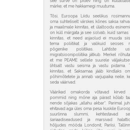
see surve on pidev ning on küllaldase
märke, et me hakkamegi muutuma.
Tõsi, Euroopa Liidu seelikus rosimann
oma suhteliselt värskes kõnes saksa rahva
ja maailmale kinnitas, et ülaltoodu esinemi
on küll märgata ja see solvab, kuid samas 
kinnitas, et need asjaolud ei muuda siis
tema poliitikat ja valikuid seoses 
põgenike poliitikas. Lahtiste us
migratsioonipoliitika jätkub. Merkel rõhuta
et me PEAME sellele suurele väljakutse
lihtsalt vastu seisma ja vastu pidama. 
kinnitas, et Saksamaa jääb kindlaks o
põhimõtetele ja annab varjupaika neile, k
seda väärivad.
Väärikad omakorda võtavad kirved 
pommid ning mõne aja pärast kõlab ta
nende sõjakas „allahu akbar“. Parimal juh
ehitavad aga üles oma pesa kuskile Euroo
suurlinna slummi, kehtestavad se
šariaadiseadused ja marsivad halatti
hõljudes mööda Londonit, Pariisi, Tallinn