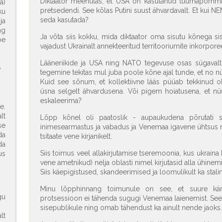
Diktaator meenutas, et USA on kasutanud tuumapommi 
a)
pretsedendi. See kõlas Putini suust ähvardavalt. Et kui N
ku
seda kasutada?
ja
ng
Ja võta siis kokku, mida diktaator oma sisutu kõnega sis
be
vajadust Ukrainalt annekteeritud territooriumite inkorpo
Lääneriikide ja USA ning NATO tegevuse osas sügavalt p
,
tegemine tekitas mul juba poole kõne ajal tunde, et no n
Kuid see sõnum, et kollektiivne lääs püüab tekkinud o
üsna selgelt ähvardusena. Või pigem hoiatusena, et 
eskaleerima?
e.
lt
Lõpp kõnel oli paatoslik - aupaukudena põrutati sa
se
inimesearmastus ja vabadus ja Venemaa igavene ühtsus ni
da
tsitaate vene kirjanikelt.
da
Siis toimus veel allakirjutamise tseremoonia, kus ukrain
us
vene ametnikud) nelja oblasti nimel kirjutasid alla ühin
Siis käepigistused, skandeerimised ja loomulikult ka stal
Minu lõpphinnang toimunule on see, et suure kär
gu
protsessioon ei tähenda sugugi Venemaa laienemist. See
sisepublikule ning omab tähendust ka ainult nende jaoks.
lt