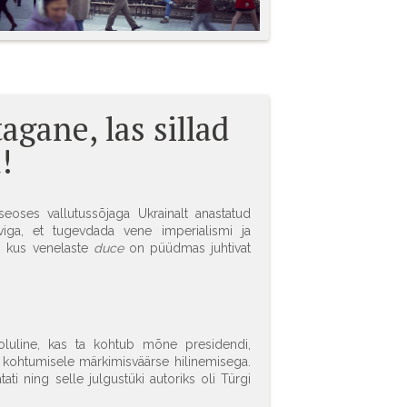
agane, las sillad
!
seoses vallutussõjaga Ukrainalt anastatud
oviga, et tugevdada vene imperialismi ja
, kus venelaste
duce
on püüdmas juhtivat
 oluline, kas ta kohtub mõne presidendi,
a kohtumisele märkimisväärse hilinemisega.
ati ning selle julgustüki autoriks oli Türgi