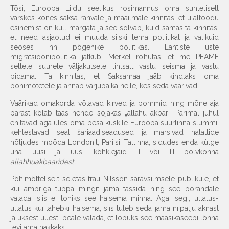
Tõsi, Euroopa Liidu seelikus rosimannus oma suhteliselt
värskes kõnes saksa rahvale ja maailmale kinnitas, et ülaltoodu
esinemist on küll märgata ja see solvab, kuid samas ta kinnitas,
et need asjaolud ei muuda siiski tema poliitikat ja valikuid
seoses nn põgenike poliitikas. Lahtiste uste
migratsioonipoliitika jätkub. Merkel rõhutas, et me PEAME
sellele suurele väljakutsele lihtsalt vastu seisma ja vastu
pidama. Ta kinnitas, et Saksamaa jääb kindlaks oma
põhimõtetele ja annab varjupaika neile, kes seda väärivad.
Väärikad omakorda võtavad kirved ja pommid ning mõne aja
pärast kõlab taas nende sõjakas „allahu akbar“. Parimal juhul
ehitavad aga üles oma pesa kuskile Euroopa suurlinna slummi,
kehtestavad seal šariaadiseadused ja marsivad halattide
hõljudes mööda Londonit, Pariisi, Tallinna, sidudes enda külge
üha uusi ja uusi kõhklejaid II või III põlvkonna
allahhuakbaaridest.
Põhimõtteliselt seletas frau Nilsson säravsilmsele publikule, et
kui ämbriga tuppa mingit jama tassida ning see põrandale
valada, siis ei tohiks see haisema minna. Aga isegi, üllatus-
üllatus kui lähebki haisema, siis tuleb seda jama niipalju aknast
ja uksest uuesti peale valada, et lõpuks see maasikaseebi lõhna
levitama hakkaks.