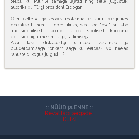
teada, kui Putinile samaga lajatati ning selle julgustüki
autoriks oli Türgi president Erdogan.
Olen eeltooduga seoses mõtelnud, et kui naiste juures
peetakse hilinemist loomulikuks, sest see "tava" on juba
traditsiooniliselt seotud nende sooliselt kõrgema
positsiooniga, meikimisega, sättimisega...
Äkki läks diktaatorilgi silmade värvimise ja
puuderdamisega rohkem aega kui eeldas? Või neelas
rahusteid, kogus julgust ...?
:: NÜÜD ja ENNE ::
Reval läbi aegade...
KLIKI