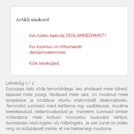
Artikli sisukord
Kas tuleks kaaluda DEISLAMISEERIMIST?
Kui küsimus on õhtumaade
deislamiseerimises
Kõik leheküljed
Lehekülg 1 / 2
Euroopas käib sõda terroristidega, kes ahistavad meie tütreid,
tapavad meie poegi, hävitavad meie vara, on muutnud meie
tavapärase ja oodatava eluolu erakordselt ebaturvaliseks.
Terroristid sunnivad meid kahtlema riigi suutlikkuses, muutma
keelekasutust, riietamisvabadust ja -maneere, sunnivad ümber
mõtestama meie kultuuri koosseisu kuuluvaid nähtusi,
tunnistades neid õigeks või mitteõigeks. Ja see surve on pidev
ning on küllaldaselt märke, et me hakkamegi muutuma.