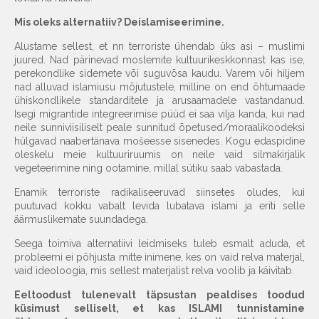
Mis oleks alternatiiv? Deislamiseerimine.
Alustame sellest, et nn terroriste ühendab üks asi – muslimi
juured. Nad pärinevad moslemite kultuurikeskkonnast kas ise,
perekondlike sidemete või suguvõsa kaudu. Varem või hiljem
nad alluvad islamiusu mõjutustele, milline on end õhtumaade
ühiskondlikele standarditele ja arusaamadele vastandanud.
Isegi migrantide integreerimise püüd ei saa vilja kanda, kui nad
neile sunniviisiliselt peale sunnitud õpetused/moraalikoodeksi
hülgavad naabertänava mošeesse sisenedes. Kogu edaspidine
oleskelu meie kultuuriruumis on neile vaid silmakirjalik
vegeteerimine ning ootamine, millal sütiku saab vabastada.
Enamik terroriste radikaliseeruvad siinsetes oludes, kui
puutuvad kokku vabalt levida lubatava islami ja eriti selle
äärmuslikemate suundadega.
Seega toimiva alternatiivi leidmiseks tuleb esmalt aduda, et
probleemi ei põhjusta mitte inimene, kes on vaid relva materjal,
vaid ideoloogia, mis sellest materjalist relva voolib ja käivitab.
Eeltoodust tulenevalt täpsustan pealdises toodud
küsimust selliselt, et kas ISLAMI tunnistamine