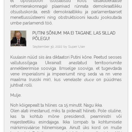
et opositsioon (sotsialistid koos vasakliberaalse
reformierakonnaga) plaanivad rünnata demokraatlikku
otsustuskorda, eesti demokraatlikku ja parlamentaarset
menetlussüsteemi ning obstruktsiooni kaudu jooksutada
umbe parlamendi töö.
PUTINI SÕNUM: MA EI TAGANE, LAS SILLAD
PÕLEGU!
September 30, 2022 by Super User
Kuulasin nüüd siis ära diktaatori Putini kõne. Peetud seoses
vallutussõjaga Ukrainalt anastatud territooriumite
annekteerimise sooviga. Ilmselge sooviga, et tugevdada
vene imperialismi ja impeeriumit ning seda va nn vene
maailma (russki mir), kus venelaste
duce
on püüdmas
juhtivat rolli.
Mulje.
Noh kõigepealt ta hilines ca 15 minutit. Nagu ikka.
Olen alati imestanud, miks ta pidevalt hilineb. Pole oluline,
kas ta kohtub mõne presidendi, peaministri või
majesteetliku esindajaga. Ikka lompab ta kohtumisele
märkimisväärse hilinemisega. Ainult üks kord on mulle