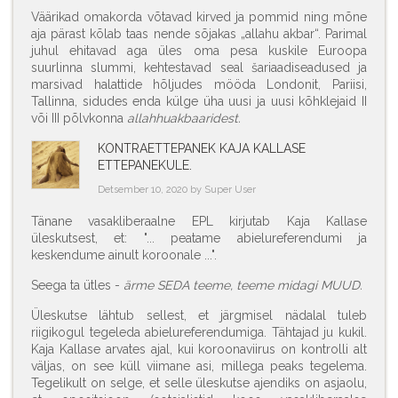
Väärikad omakorda võtavad kirved ja pommid ning mõne
aja pärast kõlab taas nende sõjakas „allahu akbar“. Parimal
juhul ehitavad aga üles oma pesa kuskile Euroopa
suurlinna slummi, kehtestavad seal šariaadiseadused ja
marsivad halattide hõljudes mööda Londonit, Pariisi,
Tallinna, sidudes enda külge üha uusi ja uusi kõhklejaid II
või III põlvkonna
allahhuakbaaridest.
KONTRAETTEPANEK KAJA KALLASE
ETTEPANEKULE.
Detsember 10, 2020 by Super User
Tänane vasakliberaalne EPL kirjutab Kaja Kallase
üleskutsest, et: "... peatame abielureferendumi ja
keskendume ainult koroonale ...".
Seega ta ütles -
ärme SEDA teeme, teeme midagi MUUD.
Üleskutse lähtub sellest, et järgmisel nädalal tuleb
riigikogul tegeleda abielureferendumiga. Tähtajad ju kukil.
Kaja Kallase arvates ajal, kui koroonaviirus on kontrolli alt
väljas, on see küll viimane asi, millega peaks tegelema.
Tegelikult on selge, et selle üleskutse ajendiks on asjaolu,