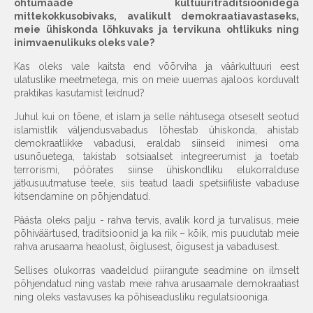
õhtumaade kultuuritraditsioonidega
mittekokkusobivaks, avalikult demokraatiavastaseks,
meie ühiskonda lõhkuvaks ja tervikuna ohtlikuks ning
inimvaenulikuks oleks vale?
Kas oleks vale kaitsta end võõrviha ja väärkultuuri eest
ulatuslike meetmetega, mis on meie uuemas ajaloos korduvalt
praktikas kasutamist leidnud?
Juhul kui on tõene, et islam ja selle nähtusega otseselt seotud
islamistlik väljendusvabadus lõhestab ühiskonda, ahistab
demokraatlikke vabadusi, eraldab siinseid inimesi oma
usunõuetega, takistab sotsiaalset integreerumist ja toetab
terrorismi, pöörates siinse ühiskondliku elukorralduse
jätkusuutmatuse teele, siis teatud laadi spetsiifiliste vabaduse
kitsendamine on põhjendatud.
Päästa oleks palju - rahva tervis, avalik kord ja turvalisus, meie
põhiväärtused, traditsioonid ja ka riik – kõik, mis puudutab meie
rahva arusaama heaolust, õiglusest, õigusest ja vabadusest.
Sellises olukorras vaadeldud piirangute seadmine on ilmselt
põhjendatud ning vastab meie rahva arusaamale demokraatiast
ning oleks vastavuses ka põhiseadusliku regulatsiooniga.