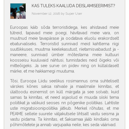
KAS TULEKS KAALUDA DEISLAMISEERIMIST?
November 12, 2018 by Super User
Euroopas käib sõda terroristidega, kes ahistavad meie
tütreid, tapavad meie poegi, hävitavad meie vara, on
muutnud meie tavapärase ja oodatava eluolu erakordselt
ebaturvaliseks. Terroristid sunnivad meid kahtlema riigi
suutlikkuses, muutma keelekasutust, riietamisvabadust ja -
maneere, sunnivad ümber mõtestama meie kultuuri
koosseisu kuuluvaid nähtusi, tunnistades neid õigeks või
mitteõigeks. Ja see surve on pidev ning on küllaldaselt
märke, et me hakkamegi muutuma.
Tõsi, Euroopa Liidu seelikus rosimannus oma suhteliselt
värskes kõnes saksa rahvale ja maailmale kinnitas, et
ülaltoodu esinemist on küll märgata ja see solvab, kuid
samas ta kinnitas, et need asjaolud ei muuda siiski tema
poliitikat ja valikuid seoses nn põgenike poliitikas. Lahtiste
uste migratsioonipoliitika jätkub. Merkel rõhutas, et me
PEAME sellele suurele väljakutsele lihtsalt vastu seisma ja
vastu pidama. Ta kinnitas, et Saksamaa jääb kindlaks oma
põhimõtetele ja annab varjupaika neile, kes seda väärivad.