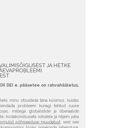
VALIMISÕIGUSEST JA HETKE
ÄEVAPROBLEEMI
EST
OX DEI e. pääsetee on rahvahääletus,
oleks minu otsustada täna küsimus, kuidas
ahendada probleem kunagi tehtud suure
 osas, millega globalistide ja liberaalide
ele, kodakondsuseta isikutele ja hiljem juba
eloomulist põhiseaduse muudatust
, sest see
ev kompromiss tooks omakorda lahenduse,