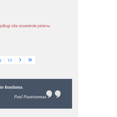
uttugi olla sisserände piirarvu
9
10
ke kuulama.
Paul Puustusmaa