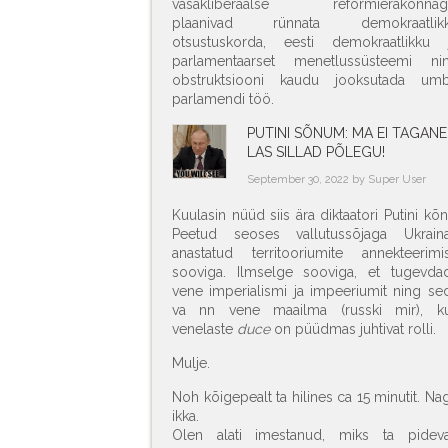
vasakliberaalse reformierakonnag
plaanivad rünnata demokraatlik
otsustuskorda, eesti demokraatlikku 
parlamentaarset menetlussüsteemi ni
obstruktsiooni kaudu jooksutada um
parlamendi töö.
PUTINI SÕNUM: MA EI TAGANE
LAS SILLAD PÕLEGU!
September 30, 2022 by Super User
Kuulasin nüüd siis ära diktaatori Putini kõn
Peetud seoses vallutussõjaga Ukraina
anastatud territooriumite annekteerimi
sooviga. Ilmselge sooviga, et tugevda
vene imperialismi ja impeeriumit ning se
va nn vene maailma (russki mir), k
venelaste
duce
on püüdmas juhtivat rolli.
Mulje.
Noh kõigepealt ta hilines ca 15 minutit. Na
ikka.
Olen alati imestanud, miks ta pideva