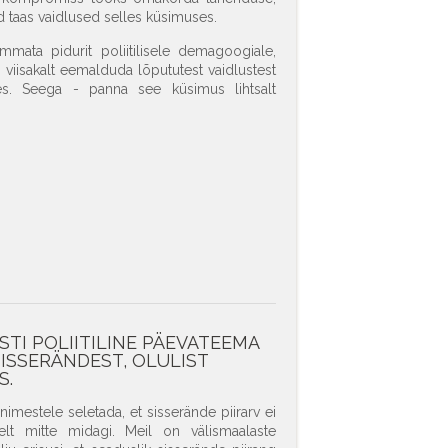
id taas vaidlused selles küsimuses.
mmata pidurit poliitilisele demagoogiale,
 viisakalt eemalduda lõpututest vaidlustest
ses. Seega - panna see küsimus lihtsalt
STI POLIITILINE PÄEVATEEMA
SISSERÄNDEST, OLULIST
S.
imestele seletada, et sisserände piirarv ei
selt mitte midagi. Meil on välismaalaste