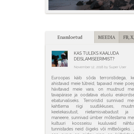
Enamloetud
MEEDIA
FB, X,
KAS TULEKS KAALUDA
DEISLAMISEERIMIST?
November 12, 2018 by Super User
Euroopas käib sõda terroristidega, k
ahistavad meie tütreid, tapavad meie poeg
hävitavad meie vara, on muutnud me
tavapärase ja oodatava eluolu erakordse
ebaturvaliseks. Terroristid sunnivad me
kahtlema riigi suutlikkuses, muut
keelekasutust, riietamisvabadust ja
maneere, sunnivad ümber mõtestama me
kultuuri koosseisu kuuluvaid nähtus
tunnistades neid õigeks või mitteõigeks. 