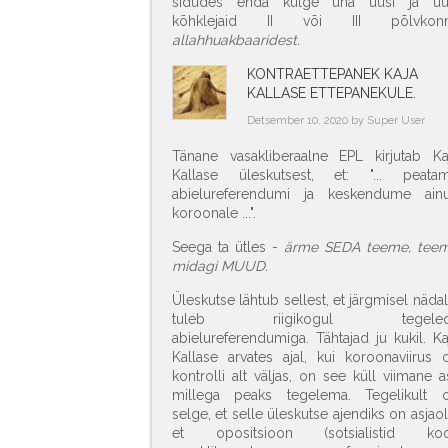
sidudes enda külge üha uusi ja uu
kõhklejaid II või III põlvkon
allahhuakbaaridest.
KONTRAETTEPANEK KAJA
KALLASE ETTEPANEKULE.
Detsember 10, 2020 by Super User
Tänane vasakliberaalne EPL kirjutab Ka
Kallase üleskutsest, et: "... peata
abielureferendumi ja keskendume ainu
koroonale ...".
Seega ta ütles -
ärme SEDA teeme, tee
midagi MUUD.
Üleskutse lähtub sellest, et järgmisel nädal
tuleb riigikogul tegeled
abielureferendumiga. Tähtajad ju kukil. Ka
Kallase arvates ajal, kui koroonaviirus 
kontrolli alt väljas, on see küll viimane as
millega peaks tegelema. Tegelikult 
selge, et selle üleskutse ajendiks on asjaol
et opositsioon (sotsialistid ko