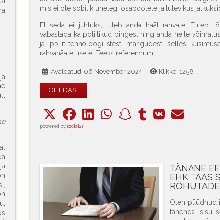
si
mis ei ole sobilik ühelegi osapoolele ja tulevikus jätkuks
na
Et seda ei juhtuks, tuleb anda hääl rahvale. Tuleb tõ
vabastada ka poliitikud pingest ning anda neile võimalus
ja poliit-tehnoloogilistest mängudest selles küsimu
rahvahääletusele. Teeks referendumi.
Avaldatud: 06 November 2024
Klikke: 1258
ja
me
LOE EDASI...
lt
me
powered by
social2s
al
a
ja
TÄNANE EE
on
EHK TAAS 
i,
RÕHUTADE
on
Olen püüdnud in
u,
tähenda sisuli
os