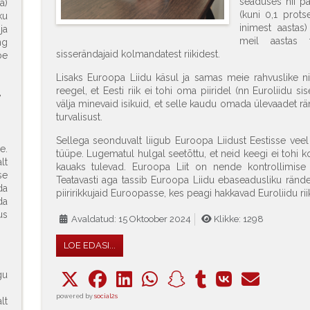
seaduses nii pa
a)
(kuni 0,1 prots
ku
inimest aastas
ja
meil aastas 
ng
sisserändajaid kolmandatest riikidest.
be
Lisaks Euroopa Liidu käsul ja samas meie rahvuslike nin
reegel, et Eesti riik ei tohi oma piiridel (nn Euroliidu sis
,
välja minevaid isikuid, et selle kaudu omada ülevaadet rä
turvalisust.
Sellega seonduvalt liigub Euroopa Liidust Eestisse vee
e.
tüüpe. Lugematul hulgal seetõttu, et neid keegi ei tohi k
lt
kauaks tulevad. Euroopa Liit on nende kontrollimise j
se
Teatavasti aga tassib Euroopa Liidu ebaseadusliku rän
da
piiririkkujaid Euroopasse, kes peagi hakkavad Euroliidu r
da
us
Avaldatud: 15 Oktoober 2024
Klikke: 1298
LOE EDASI...
gu
powered by
social2s
lt