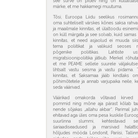
see surve on pidev ning on küllaldase
märke, et me hakkamegi muutuma.
Tõsi, Euroopa Liidu seelikus rosimann
oma suhteliselt värskes kõnes saksa rahva
ja maailmale kinnitas, et ülaltoodu esinemi
on küll märgata ja see solvab, kuid samas 
kinnitas, et need asjaolud ei muuda siis
tema poliitikat ja valikuid seoses 
põgenike poliitikas. Lahtiste us
migratsioonipoliitika jätkub. Merkel rõhuta
et me PEAME sellele suurele väljakutse
lihtsalt vastu seisma ja vastu pidama. 
kinnitas, et Saksamaa jääb kindlaks o
põhimõtetele ja annab varjupaika neile, k
seda väärivad.
Väärikad omakorda võtavad kirved 
pommid ning mõne aja pärast kõlab ta
nende sõjakas „allahu akbar“. Parimal juh
ehitavad aga üles oma pesa kuskile Euroo
suurlinna slummi, kehtestavad se
šariaadiseadused ja marsivad halatti
hõljudes mööda Londonit, Pariisi, Tallinn