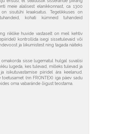
lju erisusi, et seaduslik sisserände piirang
enti meie alalisest elanikkonnast, ca 1300
) on sisutühi kraaksatus. Tegelikkuses on
tuhandeid, kohati kümneid tuhandeid
g riiklike huvide vastaselt on meil kehtiv
epiiridel) kontrollida isegi sissetulevaid või
ndevoost ja liikumistest ning tagada näiteks
l omakorda sisse lugematul hulgal suvalisi
okku lugeda, kes tulevad, milleks tulevad ja
a isikutuvastamise piiridel ära keelanud.
de toetusamet (nn FRONTEX) iga päev sadu
iikides oma vabarände õigust teostama.