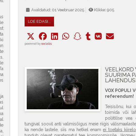
lt
Avaldatud: 01 Veebruar 2025
Klikke: 905
us
LOE EDASI...
le
st
ta
ki
powered by
social2s
nn
te
s,
le
Ta
VEELKORD 
SUURIMA P
ma
LAHENDUS
es
VOX POPULI V
ja
referendum!
as
Teisisõnu, kui 
ul
toimida või l
pa
poliitilise vea
al
tungival soovil anti valimisõigus meie riigis välismaalast
de
ka nende lastele, siis ma hetkel enam
ei toetaks kiir
a,
tundub olevat paratamatul tee kompromissile. Järgn