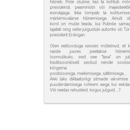
hilineb. Pole oluline, kas ta kohtub mõ
presidendi, peaministri või majesteetli
esindajaga. Ikka lompab ta kohtumise
märkimisväärse hilinemisega. Ainult ü
kord on mulle teada, kui Putinile sama
lajatati ning selle julgustüki autoriks oli Tür
president Erdogan.
Olen eeltooduga seoses mõtelnud, et k
naiste juures peetakse hilinemi
loomulikuks, sest see "tava" on ju
traditsiooniliselt seotud nende soolise
kõrgema
positsiooniga, meikimisega, sättimisega...
Äkki läks diktaatorilgi silmade värvimise 
puuderdamisega rohkem aega kui eelda
Või neelas rahusteid, kogus julgust ...?