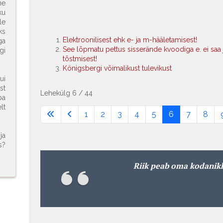
ne
ku
le
ks
Elektroonilisest ehk e- ja m-hääletamisest!
ga
See lõpmatu pettus sisserände kvoodiga e. ei saa j
gi
tõstmisest!
Königsbergi võimalikust tulevikust
ui
st
Lehekülg 6 / 44
ba
lt
1
2
3
4
5
6
7
8
ja
s?
Riik peab oma kodanik