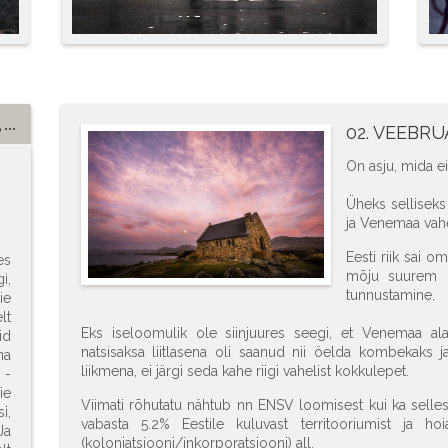
 ...
02. VEEBRU
On asju, mida ei
Üheks sellisek
ja Venemaa vahel
Eesti riik sai o
es
mõju suurem ku
i,
tunnustamine.
ie
lt
Eks iseloomulik ole siinjuures seegi, et Venemaa ala
id
natsisaksa liitlasena oli saanud nii öelda kombekaks ja
ma
liikmena, ei järgi seda kahe riigi vahelist kokkulepet.
 -
ie
Viimati rõhutatu nähtub nn ENSV loomisest kui ka selle
i,
vabasta 5.2% Eestile kuluvast territooriumist ja h
Ja
(koloniatsiooni/inkorporatsiooni) all.