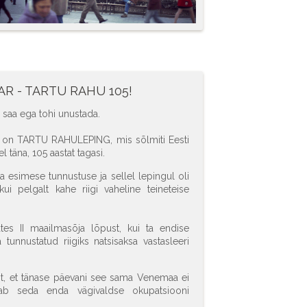
AR - TARTU RAHU 105!
 saa ega tohi unustada.
s on TARTU RAHULEPING, mis sõlmiti Eesti
 täna, 105 aastat tagasi.
ma esimese tunnustuse ja sellel lepingul oli
i pelgalt kahe riigi vaheline teineteise
tes II maailmasõja lõpust, kui ta endise
 tunnustatud riigiks natsisaksa vastasleeri
st, et tänase päevani see sama Venemaa ei
oiab seda enda vägivaldse okupatsiooni